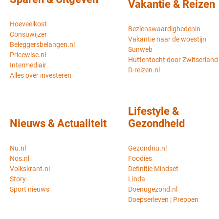
Vakantie & Reizen
Hoeveelkost
Bezienswaardighedenin
Consuwijzer
Vakantie naar de woestijn
Beleggersbelangen.nl
Sunweb
Pricewise.nl
Huttentocht door Zwitserland
Intermediair
D-reizen.nl
Alles over investeren
Lifestyle &
Nieuws & Actualiteit
Gezondheid
Nu.nl
Gezondnu.nl
Nos.nl
Foodies
Volkskrant.nl
Definitie Mindset
Story
Linda
Sport nieuws
Doenugezond.nl
Doepserleven | Preppen